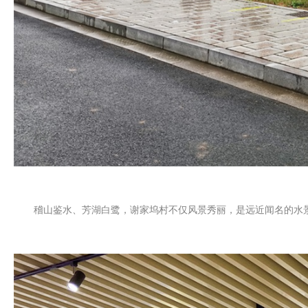
稽山鉴水、芳湖白鹭，谢家坞村不仅风景秀丽，是远近闻名的水